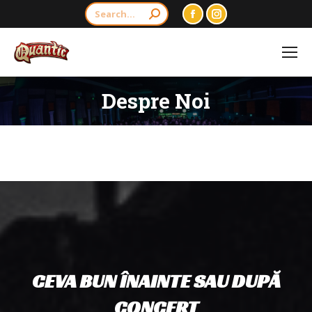
Search:
Facebook
Instagram
page
page
opens
opens
in
in
Despre Noi
new
new
window
window
CEVA BUN ÎNAINTE SAU DUPĂ
CONCERT