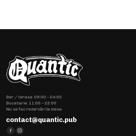
Bar / terasa: 09:00 – 04:00
Bucatarie: 11:00 – 22:00
Nu se fac rezervări la mese.
contact@quantic.pub
Find us on:
Facebook
Instagram