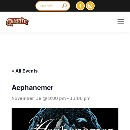
Search:
Facebook
Instagram
page
page
opens
opens
in
in
new
new
window
window
« All Events
Aephanemer
November 18 @ 8:00 pm
-
11:00 pm