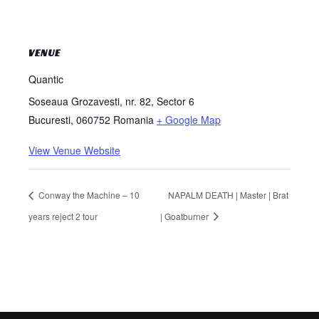
VENUE
Quantic
Soseaua Grozavesti, nr. 82, Sector 6
Bucuresti
,
060752
Romania
+ Google Map
View Venue Website
Conway the Machine – 10
NAPALM DEATH | Master | Brat
years reject 2 tour
| Goatburner