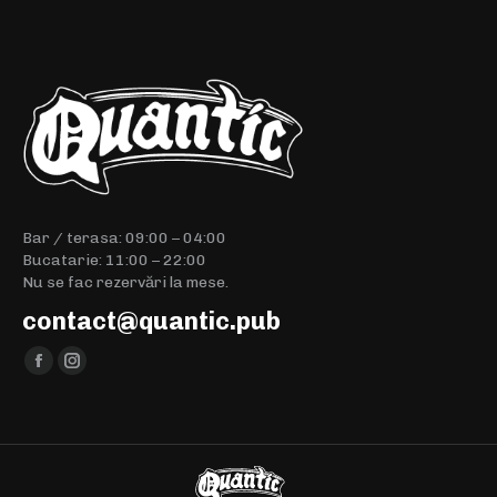
Bar / terasa: 09:00 – 04:00
Bucatarie: 11:00 – 22:00
Nu se fac rezervări la mese.
contact@quantic.pub
Find us on:
Facebook
Instagram
page
page
opens
opens
in
in
new
new