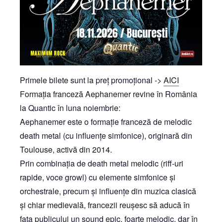
Primele bilete sunt la preț promoțional ->
AICI
Formația franceză Aephanemer revine în România
la Quantic în luna noiembrie:
Aephanemer este o formație franceză de melodic
death metal (cu influențe simfonice), originară din
Toulouse, activă din 2014.
Prin combinația de death metal melodic (riff-uri
rapide, voce growl) cu elemente simfonice și
orchestrale, precum și influențe din muzica clasică
și chiar medievală, francezii reușesc să aducă în
fața publicului un sound epic, foarte melodic, dar în