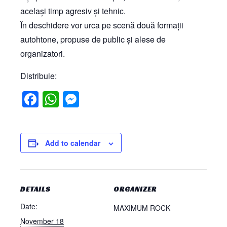
același timp agresiv și tehnic.
În deschidere vor urca pe scenă două formații
autohtone, propuse de public și alese de
organizatori.
Distribuie:
Facebook
WhatsApp
Messenger
Add to calendar
DETAILS
ORGANIZER
Date:
MAXIMUM ROCK
November 18