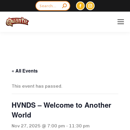
Search:
Facebook
Instagram
page
page
opens
opens
in
in
new
new
window
window
« All Events
This event has passed.
HVNDS – Welcome to Another
World
Nov 27, 2025 @ 7:00 pm
-
11:30 pm