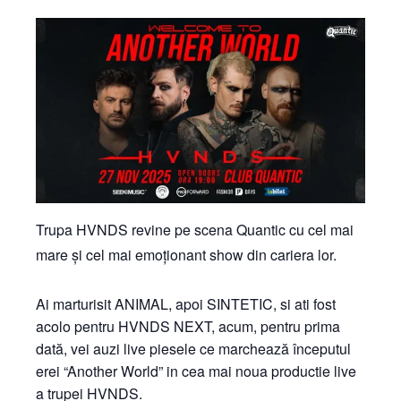
Trupa HVNDS revine pe scena Quantic cu cel mai
mare și cel mai emoționant show din cariera lor.
Ai marturisit ANIMAL, apoi SINTETIC, si ati fost
acolo pentru HVNDS NEXT, acum, pentru prima
dată, vei auzi live piesele ce marchează începutul
erei “Another World” in cea mai noua productie live
a trupei HVNDS.