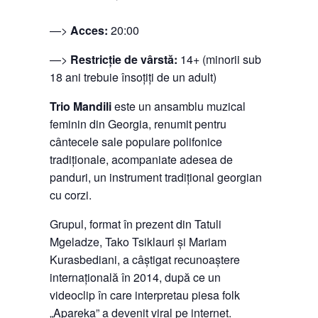
—>
Acces:
20:00
—>
Restricție de vârstă:
14+ (minorii sub
18 ani trebuie însoțiți de un adult)
Trio Mandili
este un ansamblu muzical
feminin din Georgia, renumit pentru
cântecele sale populare polifonice
tradiționale, acompaniate adesea de
panduri, un instrument tradițional georgian
cu corzi.
Grupul, format în prezent din Tatuli
Mgeladze, Tako Tsiklauri și Mariam
Kurasbediani, a câștigat recunoaștere
internațională în 2014, după ce un
videoclip în care interpretau piesa folk
„Apareka” a devenit viral pe internet.