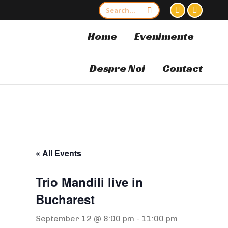
Search:
Facebook
Instagr
page
page
Home
Evenimente
opens
opens
in
in
Despre Noi
Contact
new
new
window
window
« All Events
Trio Mandili live in
Bucharest
September 12 @ 8:00 pm
-
11:00 pm