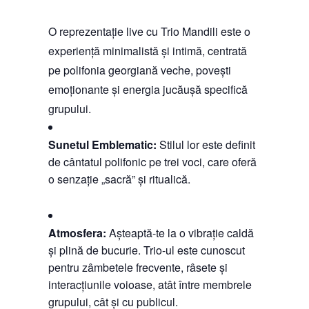
O reprezentație live cu Trio Mandili este o
experiență minimalistă și intimă, centrată
pe polifonia georgiană veche, povești
emoționante și energia jucăușă specifică
grupului.
Sunetul Emblematic:
Stilul lor este definit
de cântatul polifonic pe trei voci, care oferă
o senzație „sacră” și ritualică.
Atmosfera:
Așteaptă-te la o vibrație caldă
și plină de bucurie. Trio-ul este cunoscut
pentru zâmbetele frecvente, râsete și
interacțiunile voioase, atât între membrele
grupului, cât și cu publicul.