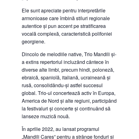
Ele sunt apreciate pentru interpretările
armonioase care îmbină stiluri regionale
autentice și pun accent pe stratificarea
vocală complexă, caracteristică polifoniei
georgiene.
Dincolo de melodiile native, Trio Mandili și-
a extins repertoriul incluzând cântece în
diverse alte limbi, precum hindi, poloneză,
ebraică, spaniolă, italiană, ucraineană și
rusă, consolidându-și astfel succesul
global. Trio-ul concertează activ în Europa,
America de Nord și alte regiuni, participând
la festivaluri și concerte și continuând să
lanseze muzică nouă.
În aprilie 2022, au lansat programul
„Mandili Cares” pentru a strânge fonduri și