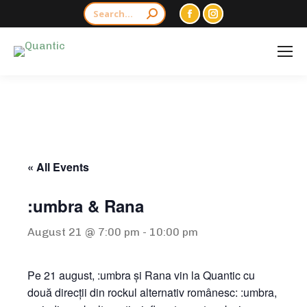
Search:
Facebook
Instagram
page
page
opens
opens
in
in
new
new
window
window
« All Events
:umbra & Rana
August 21 @ 7:00 pm
-
10:00 pm
Pe 21 august, :umbra și Rana vin la Quantic cu
două direcții din rockul alternativ românesc: :umbra,