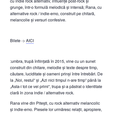
cu indie rock alternativ, influențe post-rock și
grunge, într-o formulă melodică și intensă; Rana, cu
alternative rock / indie-emo, construit pe chitară,
melancolie și versuri confesive.
Bilete ->
AICI
:umbra, trupă înființată în 2015, vine cu un sunet
construit din chitare, melodie și texte despre timp,
căutare, luciditate și oameni prinși între întrebări. De
la „Noi, restul” și „Azi nici timpul n-are timp” până la
„Asta-i tot ce vei primi”, trupa și-a păstrat o identitate
clară în zona indie / alternative rock.
Rana vine din Pitești, cu rock alternativ melancolic
și indie-emo. Piesele lor urmăresc relații, apropiere,