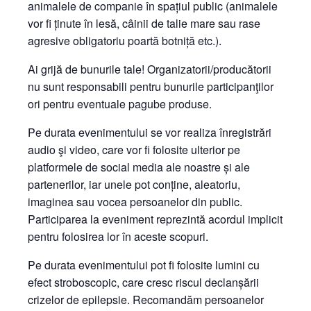
animalele de companie în spațiul public (animalele
vor fi ținute în lesă, câinii de talie mare sau rase
agresive obligatoriu poartă botniță etc.).
Ai grijă de bunurile tale! Organizatorii/producătorii
nu sunt responsabili pentru bunurile participanţilor
ori pentru eventuale pagube produse.
Pe durata evenimentului se vor realiza înregistrări
audio şi video, care vor fi folosite ulterior pe
platformele de social media ale noastre și ale
partenerilor, iar unele pot conține, aleatoriu,
imaginea sau vocea persoanelor din public.
Participarea la eveniment reprezintă acordul implicit
pentru folosirea lor în aceste scopuri.
Pe durata evenimentului pot fi folosite lumini cu
efect stroboscopic, care cresc riscul declanșării
crizelor de epilepsie. Recomandăm persoanelor