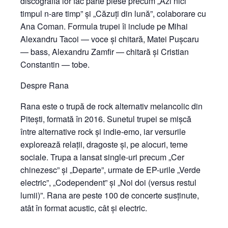
discografia lor fac parte piese precum „Azi nici
timpul n-are timp” și „Căzuți din lună”, colaborare cu
Ana Coman. Formula trupei îi include pe Mihai
Alexandru Tacoi — voce și chitară, Matei Pușcaru
— bass, Alexandru Zamfir — chitară și Cristian
Constantin — tobe.
Despre Rana
Rana este o trupă de rock alternativ melancolic din
Pitești, formată în 2016. Sunetul trupei se mișcă
între alternative rock și indie-emo, iar versurile
explorează relații, dragoste și, pe alocuri, teme
sociale. Trupa a lansat single-uri precum „Cer
chinezesc” și „Departe”, urmate de EP-urile „Verde
electric”, „Codependent” și „Noi doi (versus restul
lumii)”. Rana are peste 100 de concerte susținute,
atât în format acustic, cât și electric.