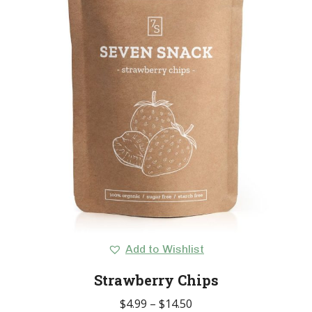
Add to Wishlist
Strawberry Chips
$
4.99
–
$
14.50