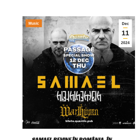
Music
Dec
11
2024
SAMAEL REVINE ÎN ROMÂNIA, ÎN