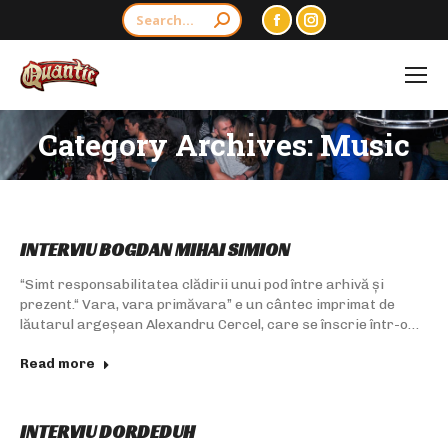
Search:
Facebook
Instagram
page
page
opens
opens
in
in
Category Archives: Music
new
new
You are here:
window
window
INTERVIU BOGDAN MIHAI SIMION
“Simt responsabilitatea clădirii unui pod între arhivă și
prezent.“ Vara, vara primăvara” e un cântec imprimat de
lăutarul argeșean Alexandru Cercel, care se înscrie într-o…
Read more
INTERVIU DORDEDUH