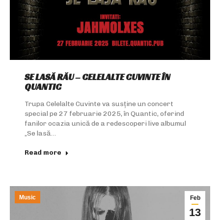
SE LASĂ RĂU – CELELALTE CUVINTE ÎN
QUANTIC
Trupa Celelalte Cuvinte va susține un concert
special pe 27 februarie 2025, în Quantic, oferind
fanilor ocazia unică de a redescoperi live albumul
„Se lasă…
Read more
Music
Feb
13