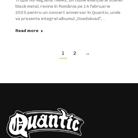
Trupa norvegiană TAAKE, un nume esențial al scenei
black metal, revine în România pe 14 februarie
2025 pentru un concert aniversar în Quantic, unde
va prezenta integral albumul „Doedskvad”,…
Read more
1
2
→