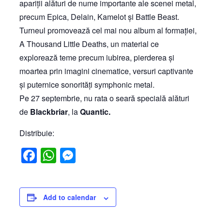
apariții alături de nume importante ale scenei metal,
precum Epica, Delain, Kamelot și Battle Beast.
Turneul promovează cel mai nou album al formației,
A Thousand Little Deaths, un material ce
explorează teme precum iubirea, pierderea și
moartea prin imagini cinematice, versuri captivante
și puternice sonorități symphonic metal.
Pe 27 septembrie, nu rata o seară specială alături
de
Blackbriar
, la
Quantic.
Distribuie:
Facebook
WhatsApp
Messenger
Add to calendar