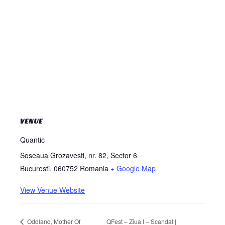
VENUE
Quantic
Soseaua Grozavesti, nr. 82, Sector 6
Bucuresti
,
060752
Romania
+ Google Map
View Venue Website
Oddland, Mother Of
QFest – Ziua I – Scandal |