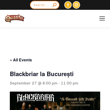
Search:
Facebook
Instagram
page
page
opens
opens
in
in
new
new
window
window
« All Events
Blackbriar la București
September 27 @ 8:00 pm
-
11:00 pm