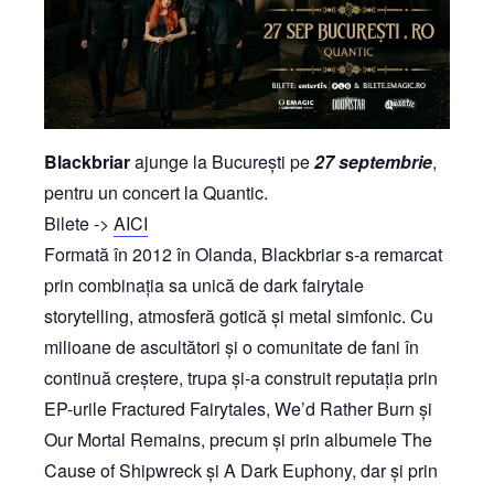
Blackbriar
ajunge la București pe
27 septembrie
,
pentru un concert la Quantic.
Bilete ->
AICI
Formată în 2012 în Olanda, Blackbriar s-a remarcat
prin combinația sa unică de dark fairytale
storytelling, atmosferă gotică și metal simfonic. Cu
milioane de ascultători și o comunitate de fani în
continuă creștere, trupa și-a construit reputația prin
EP-urile Fractured Fairytales, We’d Rather Burn și
Our Mortal Remains, precum și prin albumele The
Cause of Shipwreck și A Dark Euphony, dar și prin