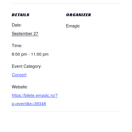
DETAILS
ORGANIZER
Date:
Emagic
September 27
Time:
8:00 pm - 11:00 pm
Event Category:
Concert
Website:
https://bilete.emagic.ro/?
p=event&e=39348