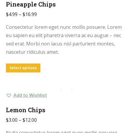
Pineapple Chips
$
4.99
–
$
16.99
Consectetur lorem eget nunc mollis posuere. Lorem
eu sapien eu elit pharetra viverra ac eu augue – nec
sed erat. Morbi non lacus nisl parturient montes,
nascetur ridiculus amet.
Select options
Add to Wishlist
Lemon Chips
$
3.00
–
$
12.00
Nulla consectetur lorem eget nunc mollis posuere.