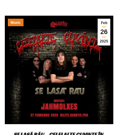
Music
Feb
26
2025
SE LASĂ RĂU – CELELALTE CUVINTE ÎN