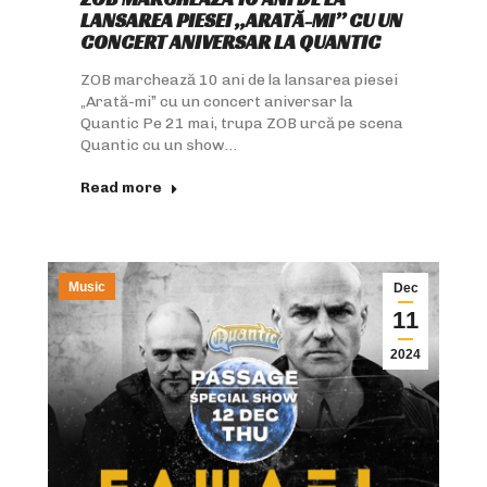
LANSAREA PIESEI „ARATĂ-MI” CU UN
CONCERT ANIVERSAR LA QUANTIC
ZOB marchează 10 ani de la lansarea piesei
„Arată-mi” cu un concert aniversar la
Quantic Pe 21 mai, trupa ZOB urcă pe scena
Quantic cu un show…
Read more
Music
Dec
11
2024