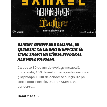
SAMAEL REVINE ÎN ROMÂNIA, ÎN
QUANTIC CU UN SHOW SPECIAL ÎN
CARE TRUPA VA CÂNTA INTEGRAL
ALBUMUL PASSAGE
Cu peste 30 de ani de evoluție muzicală
constantă, 100 de melodii originale compuse
și aproape 1000 de concerte susținute pe
toate continentele, trupa SAMAEL va
concerta…
Read more