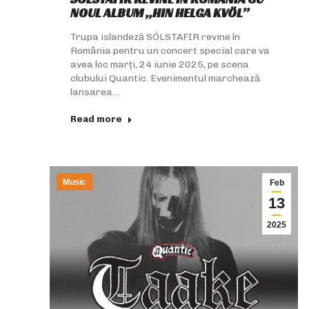
NOUL ALBUM „HIN HELGA KVÖL”
Trupa islandeză SÓLSTAFIR revine în
România pentru un concert special care va
avea loc marți, 24 iunie 2025, pe scena
clubului Quantic. Evenimentul marchează
lansarea…
Read more
Music
Feb
13
2025