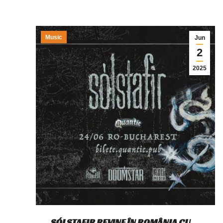
Music
Jun
2
2025
SÓLSTAFIR REVINE ÎN ROMÂNIA CU